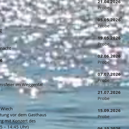
21.04.2026
Probe
05.05.2026
Probe
g
19.05.2026
Probe
rnacht
02.06.2026
26
Probe
07.07.2026
Probe
nisfeier im Weggental
21.07.2026
Probe
i Wiech
15.09.2026
ltung vor dem Gasthaus
Probe
rg mit Konzert des
5 – 14:45 Uhr)
06.10.2026