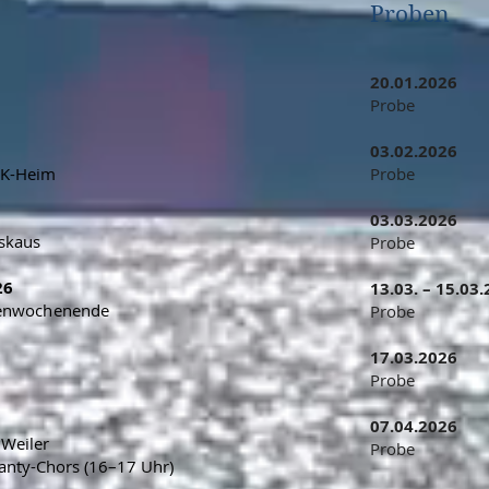
Proben
20.01.2026
Probe
03.02.2026
MK-Heim
Probe
03.03.2026
skaus
Probe
26
13.03. – 15.03
benwochenende
Probe
17.03.2026
Probe
07.04.2026
 Weiler
Probe
anty-Chors (16–17 Uhr)