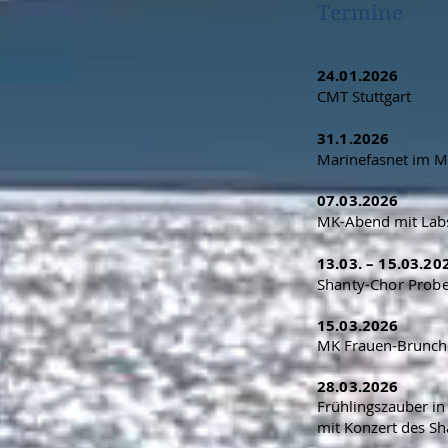
Termine
24.01.2026
CMT Stuttgart
31.1.2026
Marinefasnet im 
07.03.2026
MK-Abend mit Lab
13.03. – 15.03.20
Shanty-Chor Pro
15.03.2026
MK Frauen-Brunch
28.03.2026
Frühlingszauber in
mit Konzert des Sh