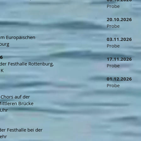
Probe
20.10.2026
Probe
 im Europäischen
03.11.2026
burg
Probe
26
17.11.2026
er Festhalle Rottenburg,
Probe
MK
01.12.2026
Probe​
-Chors auf der
ittleren Brücke
 Uhr
er Festhalle bei der
wehr