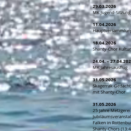
29.03.2026
MK Jugend-Sitzung
11.04.2026
Hauptversammlun
18.04.2026
Shanty-Chor Kultu
24.04. – 27.04.20
MK Jahresausflug
31.05.2026
Skagerrak-Gedächt
mit Shanty-Chor
31.05.2026
25 Jahre Metzgere
Jubiläumsveransta
Falken in Rottenbu
Shanty-Chors (13:4