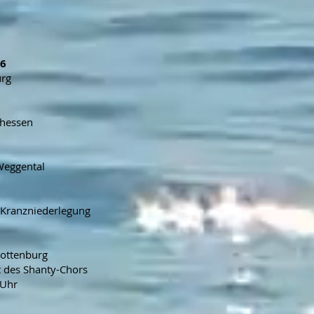
26
urg
chessen
Weggental
 Kranzniederlegung
Rottenburg
 des Shanty-Chors
 Uhr