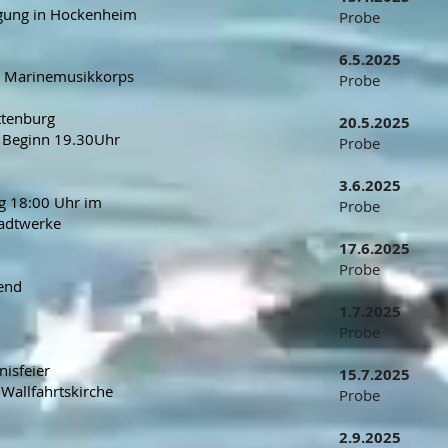
gung in Hockenheim
Probe
6.5.2025
s Marinemusikkorps
Probe
ttenburg
20.5.2025
, Beginn 19.30Uhr
Probe
3.6.2025
 18:00 Uhr im
Probe
tadtwerke
17.6.2025
Probe
end
1.7.2025
Probe
isfeier
15.7.2025
 Wallfahrtskirche
Probe
2.9.2025