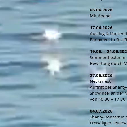
06.06.2026
MK-Abend
17.06.2026
Ausflug & Konzert
Parlament in Straß
19.06. – 21.06.20
Sommertheater in d
Bewirtung durch 
27.06.2026
Neckarfest
Auftritt des Shanty
Showinsel an der M
von 16:30 – 17:30
04.07.2026
Shanty-Konzert in d
Freiwlligen Feuer